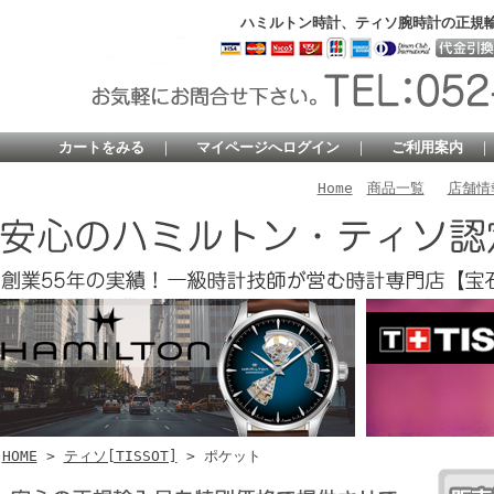
ハミルトン時計、ティソ腕時計の正規
カートをみる
｜
マイページへログイン
｜
ご利用案内
Home
商品一覧
店舗情
HOME
>
ティソ[TISSOT]
> ポケット