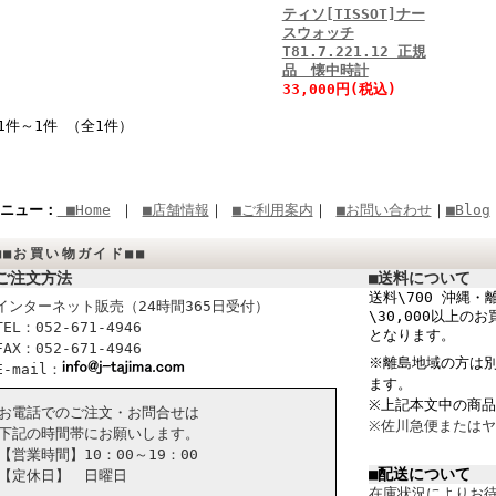
ティソ[TISSOT]ナー
スウォッチ
T81.7.221.12 正規
品 懐中時計
33,000円(税込)
1件～1件 （全1件）
ニュー：
■Home
｜
■店舗情報
｜
■ご利用案内
｜
■お問い合わせ
｜
■Blog
■■お買い物ガイド■■
ご注文方法
■送料について
送料\700 沖縄・離
インターネット販売（24時間365日受付）
\30,000以上
TEL：052-671-4946
となります。
FAX：052-671-4946
※離島地域の方は別
E-mail：
ます。
※上記本文中の商
お電話でのご注文・お問合せは
※佐川急便または
下記の時間帯にお願いします。
【営業時間】10：00～19：00
■配送について
【定休日】 日曜日
在庫状況によりお