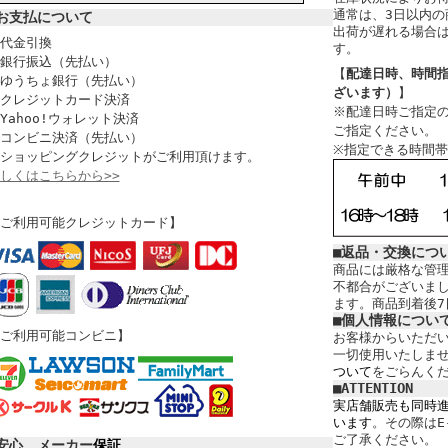
通常は、3日以内の
お支払について
出荷が遅れる場合は
代金引換
す。
銀行振込（先払い）
【
配達日時、時間
ゆうちょ銀行（先払い）
ざいます）
】
クレジットカード決済
※配達日時ご指定の
Yahoo!ウォレット決済
ご指定ください。
コンビニ決済（先払い）
※指定できる時間
ショッピングクレジットがご利用頂けます。
しくはこちらから>>
ご利用可能クレジットカード】
■返品・交換につ
商品には厳格な管
不都合がございま
ます。商品到着後7
■個人情報につい
ご利用可能コンビニ】
お客様からいただ
一切使用いたしま
ついて
をごらんく
■ATTENTION
実店舗販売も同時
います
。その際はE
ご了承ください。
安心、メーカー
保証