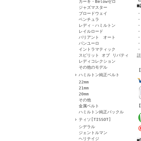
カーキ・Belowゼロ
■
ジャズマスター
ブロードウェイ
・
ベンチュラ
・
レディ・ハミルトン
・
レイルロード
・
バリアント オート
・
パンユーロ
・
イントラマティック
・
スピリット オブ リバティ
詳
レディコレクション
その他のモデル
【
ハミルトン純正ベルト
22mm
21mm
20mm
その他
【
金属ベルト
ハミルトン純正バックル
ティソ[TISSOT]
シデラル
ジェントルマン
ヘリテイジ
■