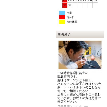
30
31
今日
定休日
臨時休業
店長紹介
一級時計修理技能士の
田島宏明です。
趣味はマラソンと革細工。
ハミルトンに魅了されはや20年
余・・・ハミルトンのことなら
何でもご相談ください。
店舗にも豊富な在庫をご用意し
ています。お近くの方は是非ご
来店ください。
店長日記はこちら >>