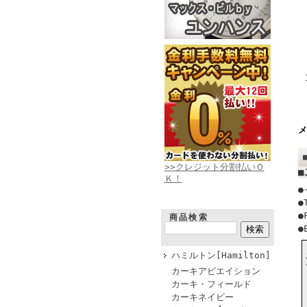
メ
>>クレジット分割払いＯ
■
Ｋ！
●
●
●
商品検索
●
ハミルトン[Hamilton]
カーキアビエイション
カーキ・フィールド
カーキネイビー