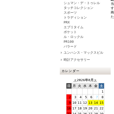
シュマン・デ・トゥレル
当
タッチコレクション
す
商
スポーツ
た
トラディション
PRX
エブリタイム
ポケット
ル・ロックル
PR100
バラード
ユンハンス・マックスビル
時計アクセサリー
カレンダー
＜
2026年8月
＞
日
月
火
水
木
金
土
1
2
3
4
5
6
7
8
9
10
11
12
13
14
15
16
17
18
19
20
21
22
23
24
25
26
27
28
29