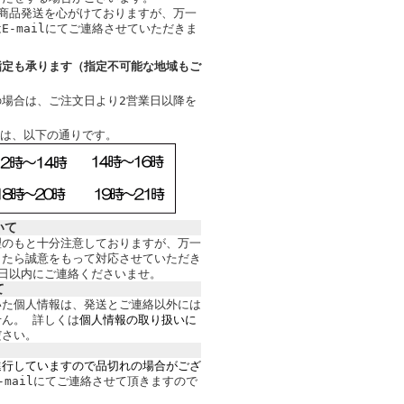
商品発送を心がけておりますが、万一
E-mailにてご連絡させていただきま
指定も承ります（指定不可能な地域もご
場合は、ご注文日より2営業日以降を
帯は、以下の通りです
。
いて
理のもと十分注意しておりますが、万一
したら誠意をもって対応させていただき
日以内にご連絡くださいませ。
て
いた個人情報は、発送とご連絡以外には
せん。
詳しくは
個人情報の取り扱いに
ださい。
進行していますので品切れの場合がござ
-mailにてご連絡させて頂きますので