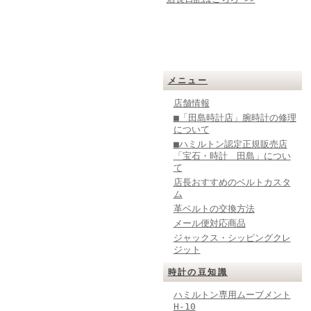
メニュー
店舗情報
■「田島時計店」腕時計の修理
について
■ハミルトン認定正規販売店
「宝石・時計 田島」につい
て
店長おすすめのベルトカスタ
ム
革ベルトの交換方法
メール便対応商品
ジャックス・シッピングクレ
ジット
時計の豆知識
ハミルトン専用ムーブメント
H-10