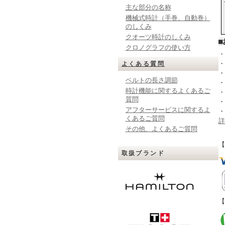
主な部分の名称
機械式時計（手巻、自動巻）
のしくみ
クオーツ時計のしくみ
■
クロノグラフの使い方
・
・
よくある質問
・
ベルトの長さ調節
・
時計機能に関するよくあるご
・
質問
・
アフターサービスに関するよ
・
くあるご質問
詳
その他、よくあるご質問
【
取扱ブランド
【