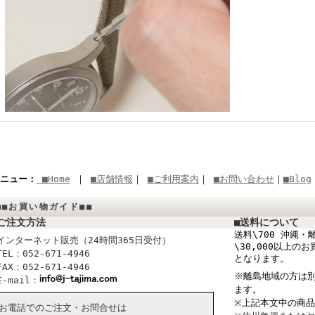
ニュー：
■Home
｜
■店舗情報
｜
■ご利用案内
｜
■お問い合わせ
｜
■Blog
■■お買い物ガイド■■
ご注文方法
■送料について
送料\700 沖縄・離
インターネット販売（24時間365日受付）
\30,000以上
TEL：052-671-4946
となります。
FAX：052-671-4946
※離島地域の方は別
E-mail：
ます。
※上記本文中の商
お電話でのご注文・お問合せは