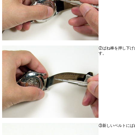
②ばね棒を押し下げ
す。
③新しいベルトにば