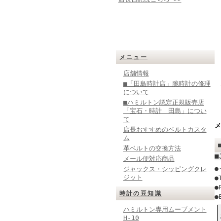
メニュー
店舗情報
■「田島時計店」腕時計の修理
について
■ハミルトン認定正規販売店
「宝石・時計 田島」につい
て
メ
店長おすすめのベルトカスタ
ム
革ベルトの交換方法
■
メール便対応商品
●
ジャックス・シッピングクレ
ジット
●
●
時計の豆知識
●
ハミルトン専用ムーブメント
H-10