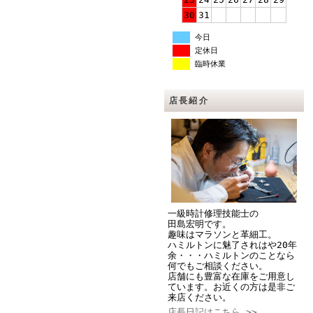
30
31
今日
定休日
臨時休業
店長紹介
一級時計修理技能士の
田島宏明です。
趣味はマラソンと革細工。
ハミルトンに魅了されはや20年
余・・・ハミルトンのことなら
何でもご相談ください。
店舗にも豊富な在庫をご用意し
ています。お近くの方は是非ご
来店ください。
店長日記はこちら >>