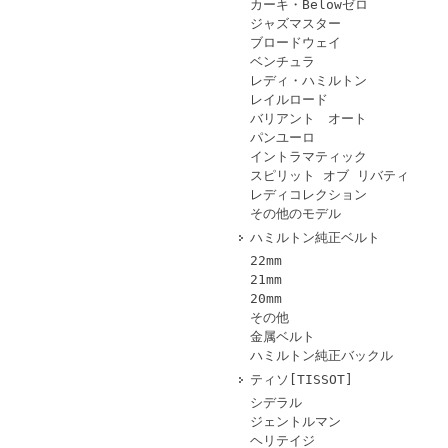
カーキ・Belowゼロ
ジャズマスター
ブロードウェイ
ベンチュラ
レディ・ハミルトン
レイルロード
バリアント オート
パンユーロ
イントラマティック
スピリット オブ リバティ
レディコレクション
その他のモデル
ハミルトン純正ベルト
22mm
21mm
20mm
その他
金属ベルト
ハミルトン純正バックル
ティソ[TISSOT]
シデラル
ジェントルマン
ヘリテイジ