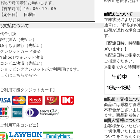
※佐川急便または
下記の時間帯にお願いします。
【営業時間】10：00～19：00
■配送について
【定休日】 日曜日
在庫状況によりお
通常は、3日以内の
お支払について
出荷が遅れる場合は
代金引換
す。
銀行振込（先払い）
【
配達日時、時間
ゆうちょ銀行（先払い）
ざいます）
】
クレジットカード決済
※配達日時ご指定の
Yahoo!ウォレット決済
ご指定ください。
コンビニ決済（先払い）
※指定できる時間
ショッピングクレジットがご利用頂けます。
しくはこちらから>>
ご利用可能クレジットカード】
■返品・交換につ
商品には厳格な管
不都合がございま
ます。商品到着後7
■個人情報につい
ご利用可能コンビニ】
お客様からいただ
一切使用いたしま
ついて
をごらんく