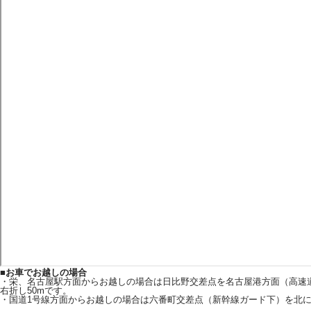
■
お車でお越しの場合
・栄、名古屋駅方面からお越しの場合は日比野交差点を名古屋港方面（高速
右折し50mです。
・国道1号線方面からお越しの場合は六番町交差点（新幹線ガード下）を北に