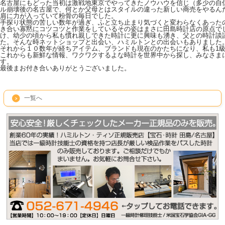
名古屋にもどった当初は激戦地東京でやってきたノウハウを信じ（多少の自
ル崩壊後の名古屋で、何とか父母とはスタイルの違った新しい商売をやるん
肩に力が入っていて粉骨の毎日でした。
手探り状態の苦しい数年が過ぎ、ふと立ち止まり気づくと変わらなくあった
き合い寡黙にコツコツと作業をしているその姿はまさに田島時計店の原点で
け、幼少の頃から私も慣れ親しできた時計に更に興味も湧き、父との時計談
た。そんな時ネットショップと出会い、ハミルトンとの出会いもありました
それから１０数年が経ちアイテム、ブランドも現在のかたちになり、私も1
これからも新鮮な情報、ワクワクするよな時計を世界中から探し、みなさま
す。
最後まお付き合いありがとうございました。
一覧へ