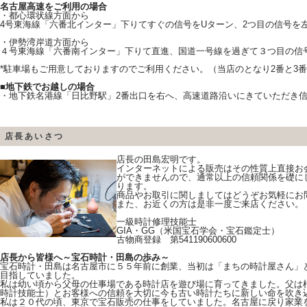
名古屋高速をご利用の場合
・都心環状線方面から
4号東海線「六番北インター」下りてすぐの信号をUターン、2つ目の信号を左
・伊勢湾岸道方面から
４号東海線「六番南インター」下りて直進、国道一号線を過ぎて３つ目の信号
*駐車場もご用意しておりますのでご利用ください。（当店のとなり2番と3
■
地下鉄でお越しの場合
・地下鉄名港線「日比野駅」2番出口を右へ、高速道路沿いにきていただき信号3
店長あいさつ
店長の田島宏明です。
インターネットによる販売はその性質上直接お
ができませんので、通常以上の信頼関係を礎に
ります。
商品やお取引に関しましてはどうぞお気軽にお
また、お近くの方は是非一度ご来店ください。
一級時計修理技能士
GIA・GG（米国宝石学会・宝石鑑定士）
古物商登録 第541190600600
店長から皆様へ～宝石時計・田島の歩み～
宝石時計・田島は名古屋市に５５年前に創業、当初は「まちの時計屋さん」
目指していました。
私は幼い頃から父母の仕事場である時計店を遊び場に育ってきました。父は
時計技能士）とお客様への信頼を大切に今も古い時計たちに新しい命を吹き
私は２０代の頃、東京で宝石販売の仕事をしていました。名古屋に戻り家業を