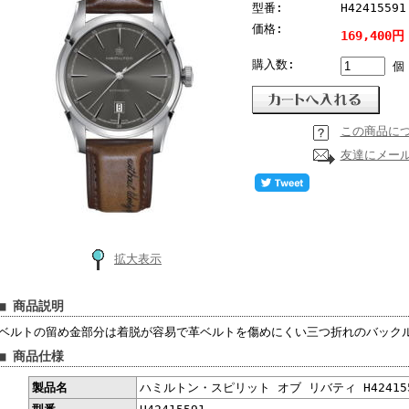
型番:
H42415591
価格:
169,400円
購入数:
個
この商品に
友達にメー
拡大表示
■ 商品説明
ベルトの留め金部分は着脱が容易で革ベルトを傷めにくい三つ折れのバック
■ 商品仕様
製品名
ハミルトン・スピリット オブ リバティ H42415