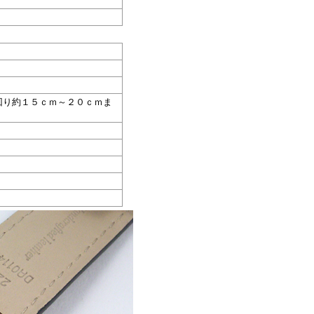
回り約１５ｃｍ～２０ｃｍま