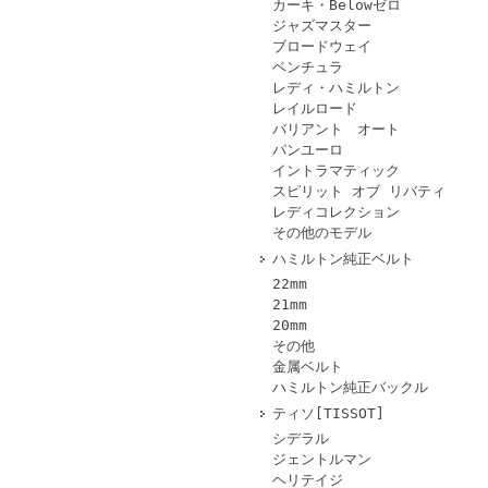
カーキ・Belowゼロ
ジャズマスター
ブロードウェイ
ベンチュラ
レディ・ハミルトン
レイルロード
バリアント オート
パンユーロ
イントラマティック
スピリット オブ リバティ
レディコレクション
その他のモデル
ハミルトン純正ベルト
22mm
21mm
20mm
その他
金属ベルト
ハミルトン純正バックル
ティソ[TISSOT]
シデラル
ジェントルマン
ヘリテイジ