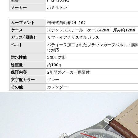
型番
H42415591
メーカー
ハミルトン
ムーブメント
機械式自動巻(H-10)
ケース
ステンレススチール ケース42mm 厚み約12mm
ガラス(風防)
サファイアクリスタルガラス
ベルト
パティーヌ加工されたブラウンカーフベルト：腕
で対応
防水性能
5気圧防水
総重量
約100g
保証内容
2年間のメーカー保証付
文字盤カラー
グレー
その他
カレンダー