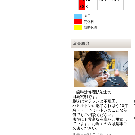
30
31
今日
定休日
臨時休業
店長紹介
一級時計修理技能士の
田島宏明です。
趣味はマラソンと革細工。
ハミルトンに魅了されはや20年
余・・・ハミルトンのことなら
何でもご相談ください。
店舗にも豊富な在庫をご用意し
ています。お近くの方は是非ご
来店ください。
店長日記はこちら >>