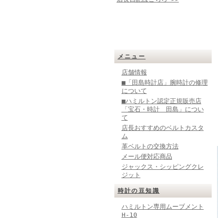
メニュー
店舗情報
■「田島時計店」腕時計の修理
について
■ハミルトン認定正規販売店
「宝石・時計 田島」につい
て
店長おすすめのベルトカスタ
ム
革ベルトの交換方法
メール便対応商品
ジャックス・シッピングクレ
ジット
時計の豆知識
ハミルトン専用ムーブメント
H-10