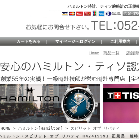
ハミルトン時計、ティソ腕時計の正規
カートをみる
｜
マイページへログイン
｜
ご利用案内
Home
商品一覧
店舗情
HOME
>
ハミルトン[Hamilton]
>
スピリット オブ リバティ
ハミルトン・スピリット オブ リバティ H42415591 正規品 腕