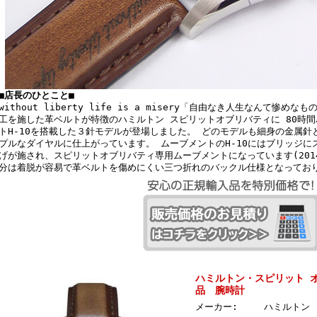
■店長のひとこと■
without liberty life is a misery「自由なき人生なんて惨
工を施した革ベルトが特徴のハミルトン スピリットオブリバティに 80時
トH-10を搭載した３針モデルが登場しました。 どのモデルも細身の金属
プルなダイヤルに仕上がっています。 ムーブメントのH-10にはブリッジ
げが施され、スピリットオブリバティ専用ムーブメントになっています(2014
分は着脱が容易で革ベルトを傷めにくい三つ折れのバックル仕様となってお
ハミルトン・スピリット オブ
品 腕時計
メーカー:
ハミルトン