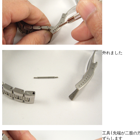
外れました
工具(先端が二股の
ずらします