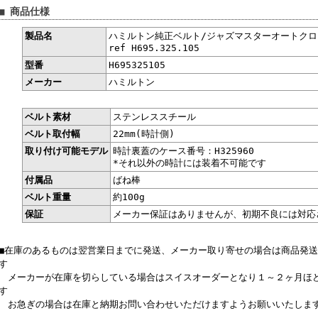
■ 商品仕様
製品名
ハミルトン純正ベルト/ジャズマスターオートク
ref H695.325.105
型番
H695325105
メーカー
ハミルトン
ベルト素材
ステンレススチール
ベルト取付幅
22mm(時計側)
取り付け可能モデル
時計裏蓋のケース番号：H325960
*それ以外の時計には装着不可能です
付属品
ばね棒
ベルト重量
約100g
保証
メーカー保証はありませんが、初期不良には対応
■在庫のあるものは翌営業日までに発送、メーカー取り寄せの場合は商品発
す
メーカーが在庫を切らしている場合はスイスオーダーとなり１～２ヶ月ほ
す
お急ぎの場合は在庫と納期お問い合わせいただけますようお願いいたしま