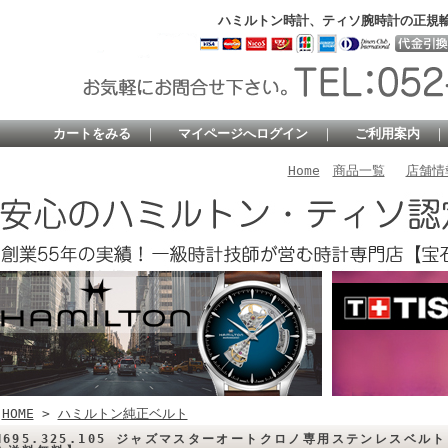
ハミルトン時計、ティソ腕時計の正規
カートをみる
｜
マイページへログイン
｜
ご利用案内
Home
商品一覧
店舗情
HOME
>
ハミルトン純正ベルト
H695.325.105 ジャズマスターオートクロノ専用ステンレスベル