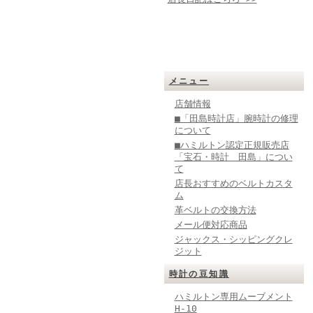
メニュー
店舗情報
■「田島時計店」腕時計の修理
について
■ハミルトン認定正規販売店
「宝石・時計 田島」につい
て
店長おすすめのベルトカスタ
ム
革ベルトの交換方法
メール便対応商品
ジャックス・シッピングクレ
ジット
時計の豆知識
ハミルトン専用ムーブメント
H-10