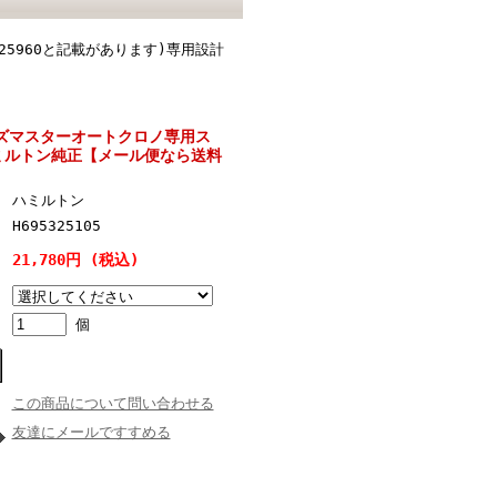
5960と記載があります)専用設計
 ジャズマスターオートクロノ専用ス
ミルトン純正【メール便なら送料
ハミルトン
H695325105
21,780円 (税込)
個
この商品について問い合わせる
友達にメールですすめる