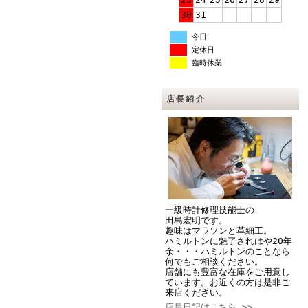
30
31
今日
定休日
臨時休業
店長紹介
一級時計修理技能士の
田島宏明です。
趣味はマラソンと革細工。
ハミルトンに魅了されはや20年
余・・・ハミルトンのことなら
何でもご相談ください。
店舗にも豊富な在庫をご用意し
ています。お近くの方は是非ご
来店ください。
店長日記はこちら >>