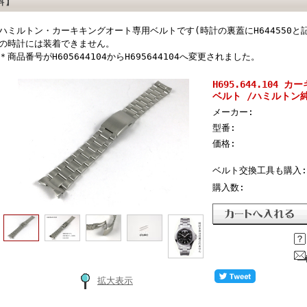
料】
ハミルトン・カーキキングオート専用ベルトです(時計の裏蓋にH644550と
の時計には装着できません。
＊商品番号がH605644104からH695644104へ変更されました。
H695.644.104
ベルト /ハミルトン
メーカー:
型番:
価格:
ベルト交換工具も購入:
購入数:
拡大表示