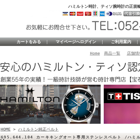
ハミルトン時計、ティソ腕時計の正規
カートをみる
｜
マイページへログイン
｜
ご利用案内
Home
商品一覧
店舗情
HOME
>
ハミルトン純正ベルト
H695.644.104 カーキキングオート専用ステンレスベルト /ハ