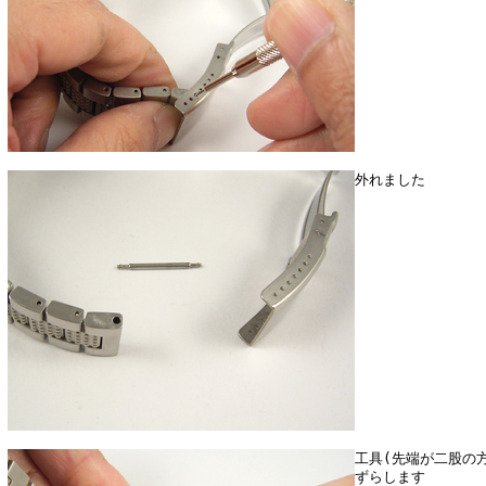
外れました
工具(先端が二股の
ずらします