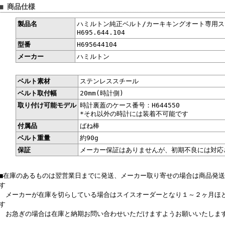
■ 商品仕様
製品名
ハミルトン純正ベルト/カーキキングオート専用ステ
H695.644.104
型番
H695644104
メーカー
ハミルトン
ベルト素材
ステンレススチール
ベルト取付幅
20mm(時計側)
取り付け可能モデル
時計裏蓋のケース番号：H644550
*それ以外の時計には装着不可能です
付属品
ばね棒
ベルト重量
約90g
保証
メーカー保証はありませんが、初期不良には対応
■在庫のあるものは翌営業日までに発送、メーカー取り寄せの場合は商品発
す
メーカーが在庫を切らしている場合はスイスオーダーとなり１～２ヶ月ほ
す
お急ぎの場合は在庫と納期お問い合わせいただけますようお願いいたしま