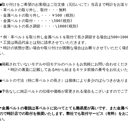
■取り付けをご希望のお客様はご注文後（元払いにて）当店まで時計をお送
・革ベルトの取り外し、取付・・・無料
・金属ベルトの取り外し・・・￥500（税別）
・金属ベルトの取付・・・・・\500(税別)
・金属ベルトの長さ調節・・・・\1000(税別)
＊例・革ベルトを取り外し金属ベルトを取付て長さ調節する場合は500+1000=
＊工賃は商品代金とは別に請求させていただきます。
＊時計の状態が悪い場合や取り付けが困難な場合はお断りさせていただく場
い。
■掲載されていないモデルや旧モデルのベルトもお気軽にお問い合わせくださ
＊時計の裏蓋に記載してあるHから始まる６ケタ前後の番号をお伝えいた
■ベルトの寸法（特に革ベルトの長さ）は個体により多少のばらつきがありま
■予告なしに純正ベルトの仕様や価格が変更される場合もございますのでご
*金属ベルトの着脱は革ベルトに比べてとても難易度が高いです、また金属
ので時計店での取付を推奨いたします。弊社でも取付サービス（有料）をお
い。