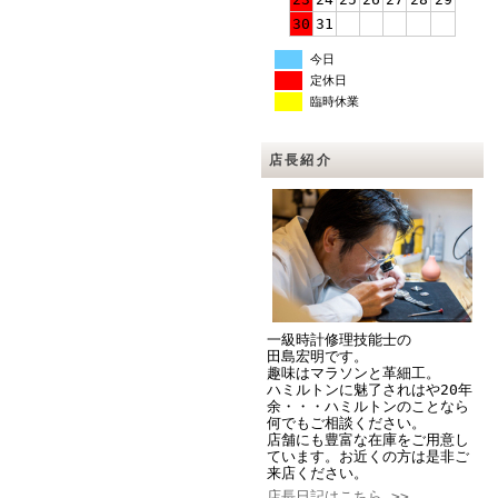
30
31
今日
定休日
臨時休業
店長紹介
一級時計修理技能士の
田島宏明です。
趣味はマラソンと革細工。
ハミルトンに魅了されはや20年
余・・・ハミルトンのことなら
何でもご相談ください。
店舗にも豊富な在庫をご用意し
ています。お近くの方は是非ご
来店ください。
店長日記はこちら >>