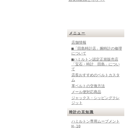
メニュー
店舗情報
■「田島時計店」腕時計の修理
について
■ハミルトン認定正規販売店
「宝石・時計 田島」につい
て
店長おすすめのベルトカスタ
ム
革ベルトの交換方法
メール便対応商品
ジャックス・シッピングクレ
ジット
時計の豆知識
ハミルトン専用ムーブメント
H-10