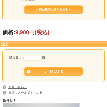
このバックルに替えることによりベルトの寿命を最
▼ 商品説明の続きを見る ▼
大限に伸ばし、また着脱がとても簡単になります。
価格:
＊時計とバックルまたはベルトとバックル同時購入の場合はサービスで取付もさ
9,900円
(税込)
せていただきますのでお申し付けください。
＊厚いベルト(穴の位置で３ミリ以上のもの)取付できません。
＊穴の形状(二つ穴など)によっては取付できません。
注文
購入数：
個
お問い合わせ
友達にメールですすめる
取付方法