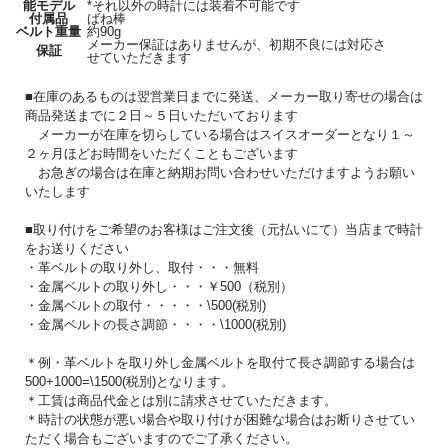
能モデル
*それ以外の時計には装着不可能です
付属品
ばね棒
ベルト重量
約90g
メーカー保証はありませんが、初期不良には対応さ
保証
せていただきます
■在庫のあるものは翌営業日までに発送、メーカー取り寄せの場合は
商品発送までに２日～５日いただいております
メーカーが在庫を切らしている場合はスイスオーダーとなり１～
２ヶ月ほどお時間をいただくこともございます
お急ぎの場合は在庫と納期お問い合わせいただけますようお願い
いたします
■取り付けをご希望のお客様はご注文後（元払いにて）当店まで時計
をお送りください
・革ベルトの取り外し、取付・・・無料
・金属ベルトの取り外し・・・￥500（税別）
・金属ベルトの取付・・・・・\500(税別)
・金属ベルトの長さ調節・・・・\1000(税別)
＊例・革ベルトを取り外し金属ベルトを取付て長さ調節する場合は
500+1000=\1500(税別)となります。
＊工賃は商品代金とは別に請求させていただきます。
＊時計の状態が悪い場合や取り付けが困難な場合はお断りさせてい
ただく場合もございますのでご了承ください。