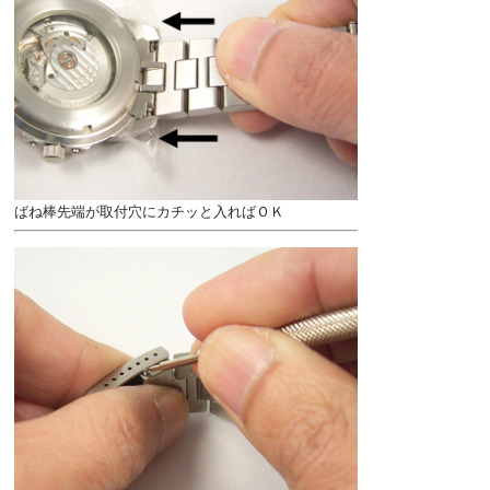
ばね棒先端が取付穴にカチッと入ればＯＫ