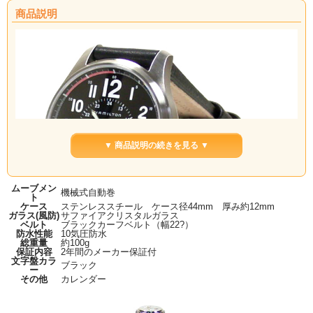
商品説明
▼ 商品説明の続きを見る ▼
ムーブメン
機械式自動巻
ト
ケース
ステンレススチール ケース径44mm 厚み約12mm
ガラス(風防)
サファイアクリスタルガラス
ベルト
ブラックカーフベルト（幅22?）
防水性能
10気圧防水
総重量
約100g
保証内容
2年間のメーカー保証付
文字盤カラ
ブラック
ー
その他
カレンダー