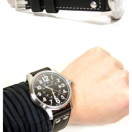
純白のインデックスにブラックレザーストラップの新しいカーキ・オフィサー・
オートが誕生しました。カジュアルは勿論スーツにも合わせられる汎用性の高い
モデルです。
勿論、視認性に優れた文字盤、光の反射を抑えるサンドフィニッシュケース、そ
して軽量なボディなど、究極のフィールドで必要とされたベーシックなノウハウ
を投入してる。
”カーキ オフィサーオートでは44mm径の大型ケースを採用。将校(Officer)の名を
冠したカーキの上級機種としてハミルトンのミリタリーDNAを引き継ぎつつも、
そのデザインはコンテンポラリーなテイストを漂わせる。